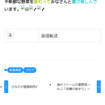
や新鮮な野菜を
味わって
みなさんと
喜び楽しんで
います。
返信
転送
新着情報
ブログ
清かファームの夏野菜～
ひなたの壁画制作♪
Vo.2「収穫の始まり」〜