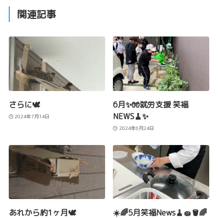
関連記事
さらに🕊️
6月✨🧤就労支援 笑福
NEWS🧹✨
2024年7月14日
2024年6月24日
あれから約1ヶ月🕊️
☀️🌈5月笑福News🧹🧽🪣🌈