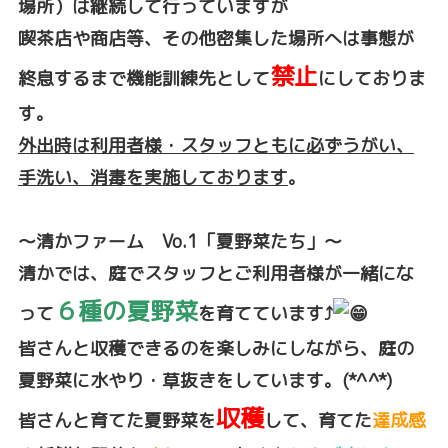
場所）は継続して行っていますが
喫茶店や商店等、その他密集した場所へは事態が
禁止
終息するまで機能訓練先として
にしておりま
す。
外出時は利用者様・スタッフともに必ずうがい、
手洗い
、消毒を実施しております
。
～清かファーム Vo.1「夏野菜たち」
～
清かでは、庭でスタッフとご利用
者様が一緒にな
６種の夏野菜
って
を育てています⤴️
皆さんと収穫できるのを楽しみにしながら、庭の
夏野菜に水や
り・草抜きをしています。(*^^*)
収穫
皆さんと育てた夏野菜を
して、育てた
達成感