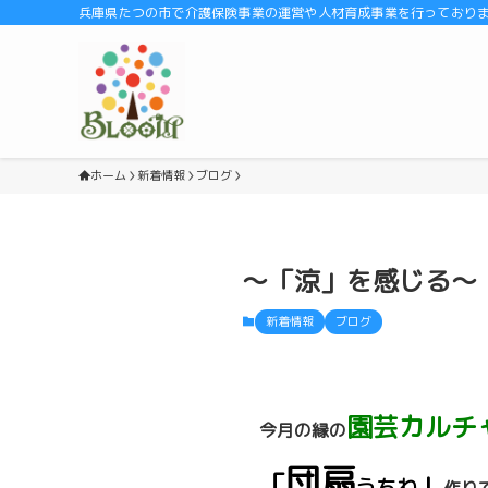
兵庫県たつの市で介護保険事業の運営や人材育成事業を行っております
ホーム
新着情報
ブログ
〜「涼」を感じる〜
新着情報
ブログ
園芸カルチ
今月の縁の
団扇
「
」
うちわ