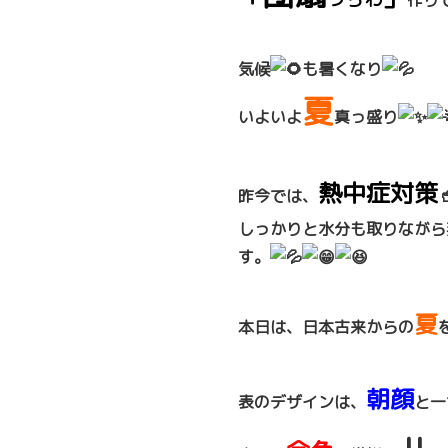
作り
気候
も暑くなり
夏
いよいよ
真っ盛り
熱中症対策
昨今では、
しっかりと水分も取りながら
す。
夏
本日は、日本古来からの
朝顔
表のデザインは、
と一