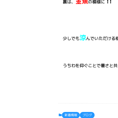
‼
金魚
裏は、
の模様に
涼
少しでも
んでいただける
うちわを仰ぐことで暑さと共
新着情報
ブログ