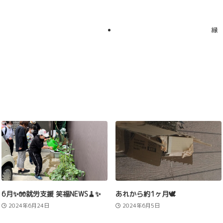
縁
6月✨🧤就労支援 笑福NEWS🧹✨
あれから約1ヶ月🕊️
2024年6月24日
2024年6月5日