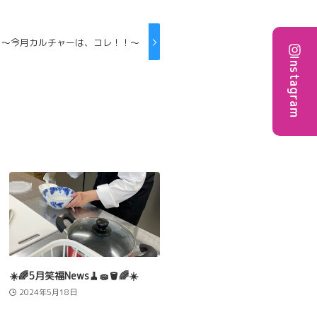
 ～今月カルチャーは、コレ！！～
Instagram
☀️🌈5月笑福News🧹🧽🪣🌈☀️
2024年5月18日