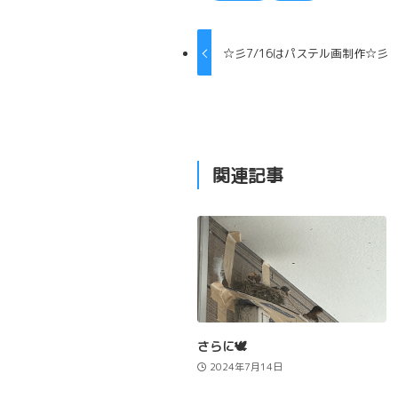
☆彡7/16はパステル画制作☆彡
関連記事
さらに🕊️
2024年7月14日