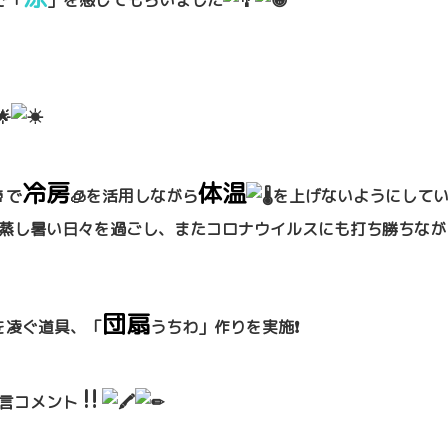
で「
」を感じてもらいました
冷房
体温
🥤で
🧊を活用しながら
を上げないよ
うにして
蒸し暑い日々を過ごし、またコロナウイルスに
も打ち勝ちなが
団扇
を凌ぐ道具、「
うちわ」作りを
実施❗️
‼
言コメント