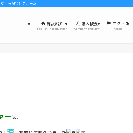
 | 有限会社ブルーム
施設紹介
法人概要
アクセス
Facility introduction
Company overview
Access
ャー
は、
涼