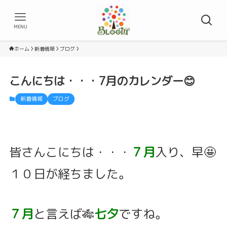
MENU
ホーム
新着情報
ブログ
こんにちは・・・7月のカレンダー😊
新着情報
ブログ
皆さんこにちは・・・
７月
入り、早🤩
１０日が経ちました。
７月
と言えば🎋
七夕
ですね。