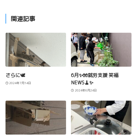
関連記事
さらに🕊️
6月✨🧤就労支援 笑福
NEWS🧹✨
2024年7月14日
2024年6月24日