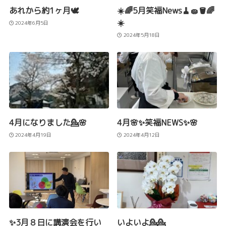
あれから約1ヶ月🕊️
☀️🌈5月笑福News🧹🧽🪣🌈
☀️
2024年6月5日
2024年5月18日
4月になりました💁🌸
4月🌸✨笑福NEWS✨🌸
2024年4月19日
2024年4月12日
✨3月８日に講演会を行い
いよいよ💁💁