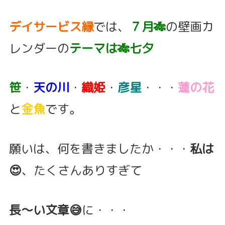
デイサービス縁
では、
７月🎋
の壁画カ
レンダーの
テーマは🎋七夕
笹
・
天の川
・
織姫
・
彦星
・・・
蓮の花
と
金魚
です。
願いは、何を書きましたか・・・
私は
😍
、たくさんありすぎて
長～い文章😅
に・・・