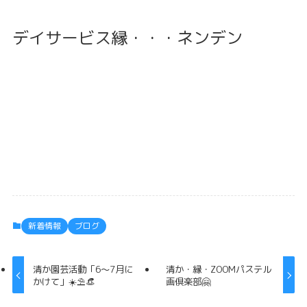
デイサービス縁・・・ネンデン
新着情報
ブログ
清か園芸活動「6〜7月に
清か・縁・ZOOMパステル
かけて」☀️⛱👒
画倶楽部🤗