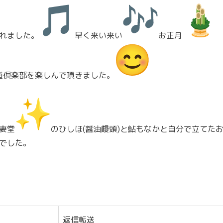
れました。
早く来い来い
お正月
道倶楽部を楽しんで頂きました。
妻堂
のひしほ(醤油饅頭)
と鮎もなかと自分で立てた
でした。
返信
転送