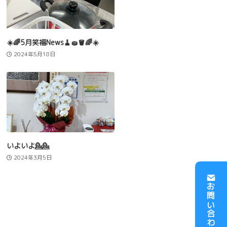
☀️🌈5月笑福News🧹🧽🪣🌈☀️
2024年5月18日
いよいよ💁💁
2024年3月5日
お問い合わせ