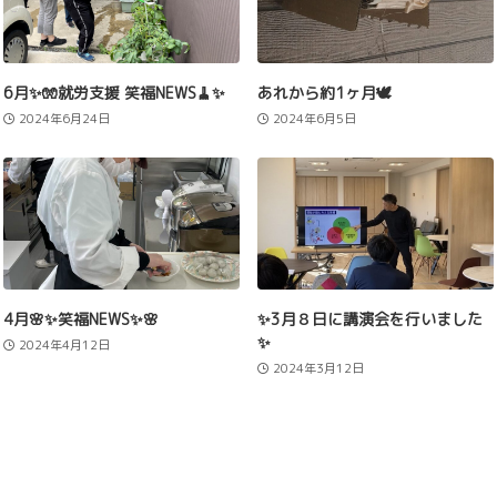
6月✨🧤就労支援 笑福NEWS🧹✨
あれから約1ヶ月🕊️
2024年6月24日
2024年6月5日
4月🌸✨笑福NEWS✨🌸
✨3月８日に講演会を行いました
✨
2024年4月12日
2024年3月12日