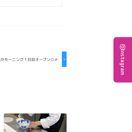
Instagram
月清かモーニング１日目オープン🍞🎉