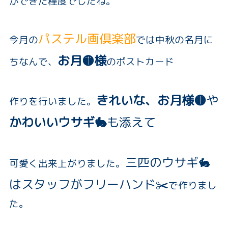
ができた程度でしたね。
パステル画倶楽部
今月の
では中秋の名月に
お月🟡様
ちなんで、
のポストカード
きれいな、お月様🟡
や
作りを行いました。
かわいいウサギ🐇
も添えて
三匹のウサ
ギ🐇
可愛く出来上がりました。
はスタッフがフリー
ハンド✂️
で作りまし
た。