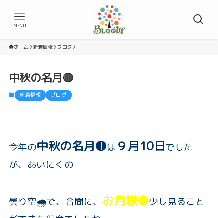
MENU
ホーム
新着情報
ブログ
中秋の名月🟡
新着情報
ブログ
中秋の名月🟡
９月10日
今年の
は
でした
が、あいにくの
お月様🟡
曇り空🌧️で、合間に、
少し見ること