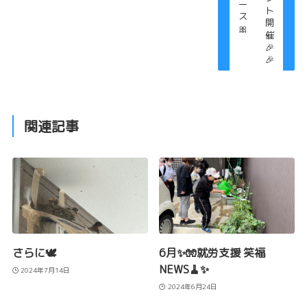
ー
ト
ス
開
🎀
催
🎉
🎉
関連記事
さらに🕊️
6月✨🧤就労支援 笑福
NEWS🧹✨
2024年7月14日
2024年6月24日