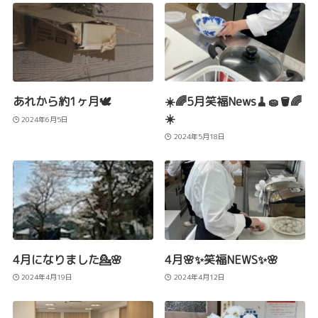
あれから約1ヶ月🕊️
☀️🌈5月笑福News🧹🧽🪣🌈
☀️
2024年6月5日
2024年5月18日
4月になりました💁🌸
4月🌸✨笑福NEWS✨🌸
2024年4月19日
2024年4月12日