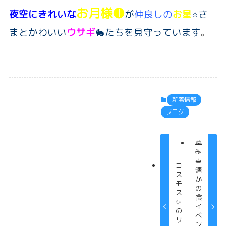
お月様🟡
夜空にきれいな
が
仲良しの
お星
⭐さ
まとかわいい
ウサギ
🐇たちを見守っています
。
新着情報
ブログ
🌄
☕️
🥪
コ
清
ス
か
モ
の
ス
食
✨
イ
の
ベ
リ
ン