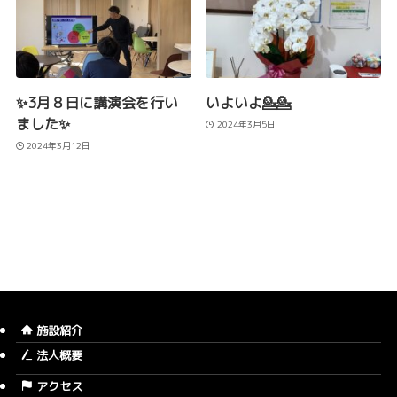
✨3月８日に講演会を行い
いよいよ💁💁
ました✨
2024年3月5日
2024年3月12日
施設紹介
法人概要
アクセス