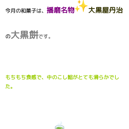
播
磨名物
大黒屋丹治
今月の和菓子は、
大黒餅
の
です。
もちもち
食
感で、中のこし餡が
とても滑らかでし
た。