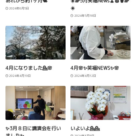
あれから約1ヶ月🕊️
☀️🌈5月笑福News🧹🧽🪣🌈
☀️
2024年6月5日
2024年5月18日
4月になりました💁🌸
4月🌸✨笑福NEWS✨🌸
2024年4月19日
2024年4月12日
✨3月８日に講演会を行い
いよいよ💁💁
ました✨
2024年3月5日