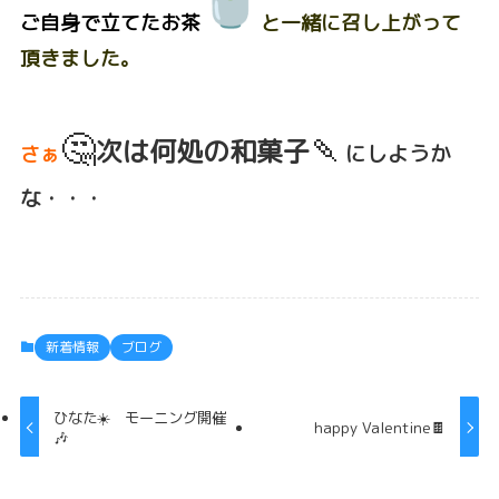
ご自身
で立てたお
茶
と一緒に召し上がっ
て
頂きました。
🤔
🍡
次は何処の和菓子
にしようか
さぁ
な・・・
新着情報
ブログ
ひなた☀️ モーニング開催
happy Valentine🍫
🎶