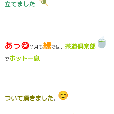
立てました
あっ😋
縁
茶道倶楽部
今月も
では、
ホット一息
で
ついて頂きました
。