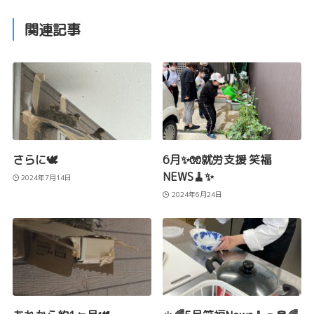
関連記事
さらに🕊️
6月✨🧤就労支援 笑福
NEWS🧹✨
2024年7月14日
2024年6月24日