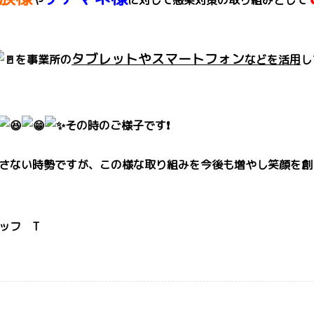
や
に対して感染対策の取
り組みとして
タブレットやス
マートフォン
を事業所の
などを活用
し
その時のご様子です❗️
さない時勢ですが、この様な取り組み
を今後も増やし笑顔を創
ッフ T