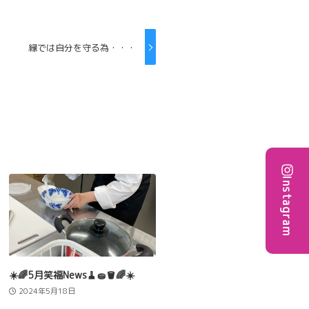
縁では自分を守る為・・・
Instagram
☀️🌈5月笑福News🧹🧽🪣🌈☀️
2024年5月18日