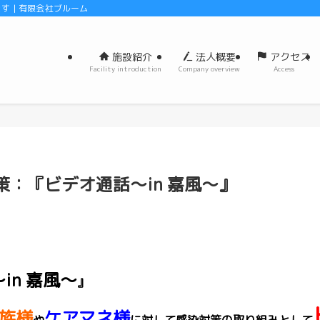
 | 有限会社ブルーム
施設紹介
法人概要
アクセス
Facility introduction
Company overview
Access
：『ビデオ通話〜in 嘉風〜』
in 嘉風〜
』
族様
ケアマネ様