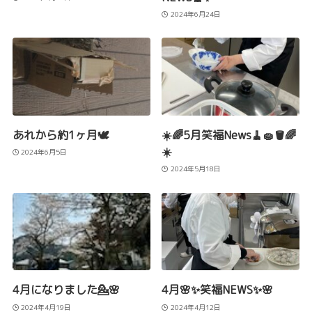
2024年6月24日
あれから約1ヶ月🕊️
☀️🌈5月笑福News🧹🧽🪣🌈
☀️
2024年6月5日
2024年5月18日
4月になりました💁🌸
4月🌸✨笑福NEWS✨🌸
2024年4月19日
2024年4月12日