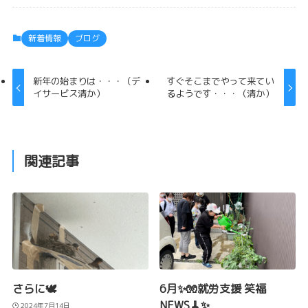
新着情報
ブログ
新年の始まりは・・・（デ
すぐそこまでやって来てい
イサービス清か）
るようです・・・（清か）
関連記事
さらに🕊️
6月✨🧤就労支援 笑福
NEWS🧹✨
2024年7月14日