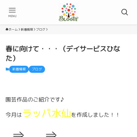
MENU
ホーム
新着情報
ブログ
春に向けて・・・（デイサービスひな
た）
新着情報
ブログ
園芸作品のご紹介です♪
ラッパ水仙
今月は
を作成しました！！
⇒
⇒