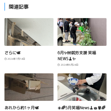
関連記事
さらに🕊️
6月✨🧤就労支援 笑福
NEWS🧹✨
2024年7月14日
2024年6月24日
あれから約1ヶ月🕊️
☀️🌈5月笑福News🧹🧽🪣🌈