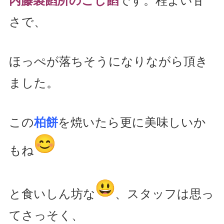
内藤製餡所のこし餡
です。程よい甘
さで、
ほっぺが落ちそうになりながら頂き
ました。
この
柏餅
を焼いたら更に美味しいか
もね
と食いしん坊な
、
スタッフは思っ
てさっそく、