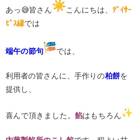
あっ😅皆さん
こんにちは、
ﾃﾞｲｻｰ
ﾋﾞｽ縁
では
端午の節句
では、
利用者の皆さんに、
手作りの
柏餅
を
提供し、
喜んで頂きました。
餡
はもちろん