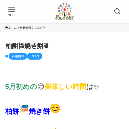
MENU
ホーム
新着情報
ブログ
柏餅🎏焼き餅🍵
新着情報
ブログ
5月初めの
😊
美味しい時間
は✨
柏餅
焼き餅