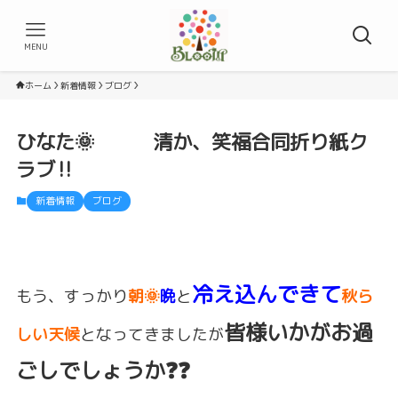
MENU
ホーム
新着情報
ブログ
ひなた🌞 清か、笑福合同折り紙ク
ラブ‼️
新着情報
ブログ
冷え込んできて
もう、すっかり
朝🌞
晩
と
秋ら
皆様いかがお過
しい天候
となってきましたが
ごしでしょうか❓❓