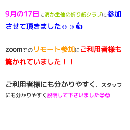
9月の17日
参加
に
清か主催の折り紙クラブ
に
させて頂きました☺️☺️👍
zoom
リモート参加
ご利用者様も
での
に
驚かれていました！！
ご利用者様にも分かりやすく
、
スタッフ
にも分かりやすく
説明して下さいました😊😊