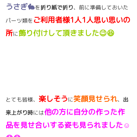
うさぎ🐇
を
折り紙で折り
、前に準備しておいた
ご利用者様1人1人思い思いの
パーツ類を
所
飾り付けして頂きました😉😆
に
楽しそう
笑顔見せられ
とても皆様、
に
、
出
他の方に自分の作った作
来上がり時
には
品を見せ合いする姿も見られました☺️