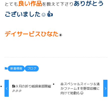
良い作品
ありがとう
とても
を教えて下さり
ございました☺️👍
デイサービスひなた
☀️
新着情報
ブログ
🥞スペシャルスイーツ＆清
🎑９月の折り紙倶楽部開催
かファーム🥬冬野菜収穫に
🎉🎉🎉
向けて始動💪😆