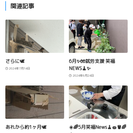
関連記事
さらに🕊️
6月✨🧤就労支援 笑福
NEWS🧹✨
2024年7月14日
2024年6月24日
あれから約1ヶ月🕊️
☀️🌈5月笑福News🧹🧽🪣🌈