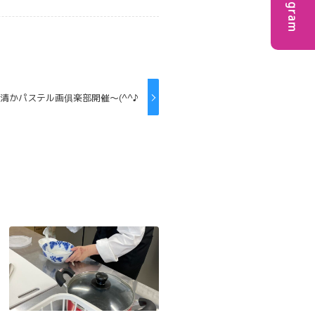
Instagram
清かパステル画俱楽部開催～(^^♪