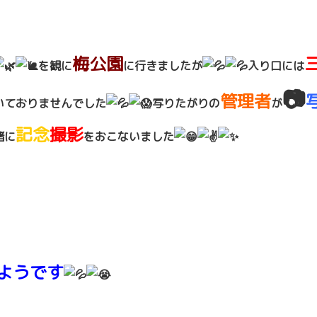
梅公園
を観に
に行きましたが
入り口には
📷
管理者
いておりませんでした
写
りたがりの
が
記念
撮影
緒に
をおこないました
ようです