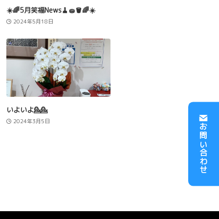
☀️🌈5月笑福News🧹🧽🪣🌈☀️
2024年5月18日
いよいよ💁💁
2024年3月5日
お問い合わせ