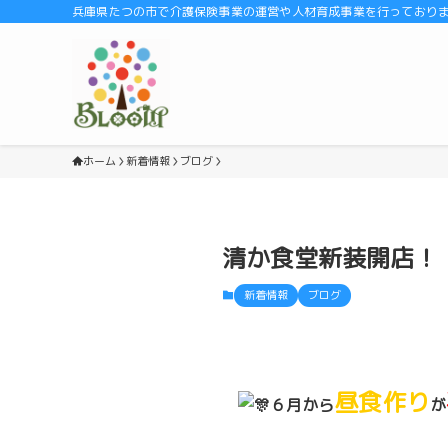
兵庫県たつの市で介護保険事業の運営や人材育成事業を行っております
ホーム
新着情報
ブログ
清か食堂新装開店！！
新着情報
ブログ
昼食作り
６月から
が