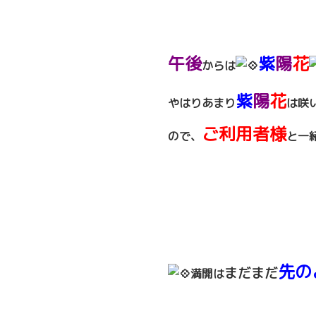
午後
紫
陽
花
からは
紫
陽
花
やはりあまり
は咲
ご利用者様
ので、
と一
先の
まだまだ
満開は