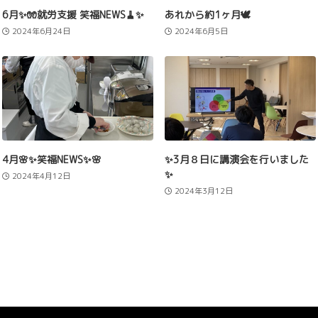
6月✨🧤就労支援 笑福NEWS🧹✨
あれから約1ヶ月🕊️
2024年6月24日
2024年6月5日
4月🌸✨笑福NEWS✨🌸
✨3月８日に講演会を行いました
✨
2024年4月12日
2024年3月12日