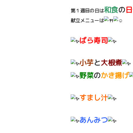
和食
の
日
第１週目の日は
献立メニューは
ばら寿司
小芋
と
大根煮
野菜
の
かき揚げ
すまし汁
あんみつ