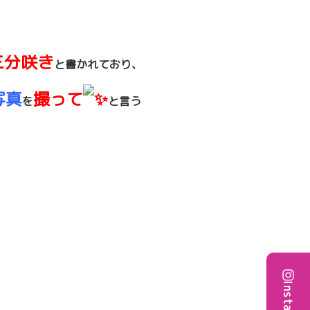
三分咲き
と書かれており、
写真
撮って
を
と言う