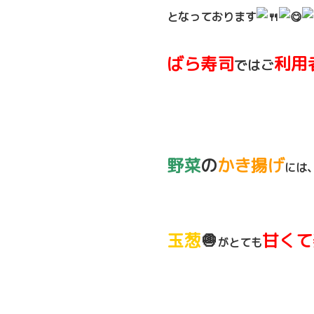
となっております
ばら寿司
利用
ではご
野菜
の
かき揚げ
には
玉葱
🧅
甘くて
がとても