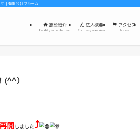
 | 有限会社ブルーム
施設紹介
法人概要
アクセス
Facility introduction
Company overview
Access
(^^）
⤴️
再開
しました