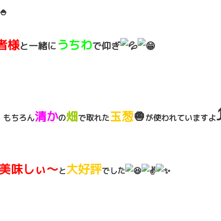
者様
うちわ
と一緒に
で仰ぎ
⤴
清か
畑
玉葱
🧅
、もちろん
の
で取れた
が使われて
いますよ
美味しぃ～
大好評
と
でした