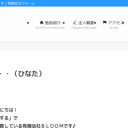
 | 有限会社ブルーム
施設紹介
法人概要
アクセス
Facility introduction
Company overview
Access
・・（ひなた）
にちは！
する」で
営している有限会社ＢＬＯＯＭです♪