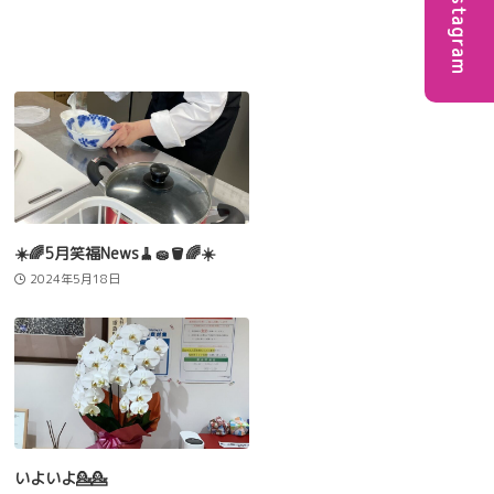
Instagram
☀️🌈5月笑福News🧹🧽🪣🌈☀️
2024年5月18日
いよいよ💁💁