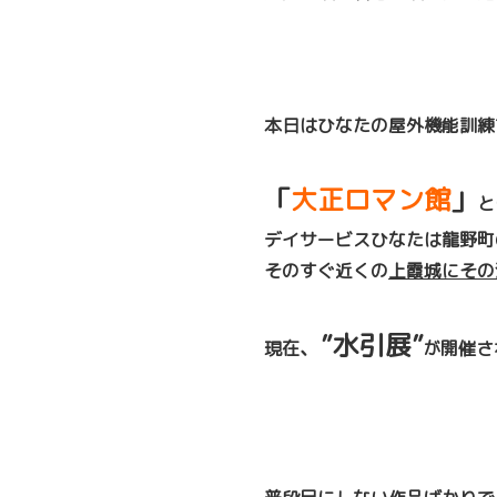
本日はひなたの屋外機能訓練
「
大正ロマン館
」
と
デイサービスひなたは龍野町
そのすぐ近くの
上霞城にその
”水引展”
、
現在
が開催さ