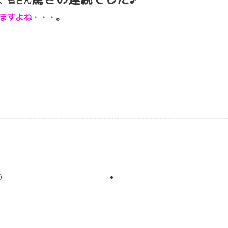
、皆さん
ますよね・
・・。
）