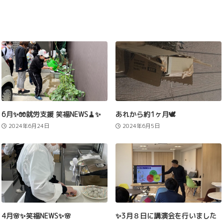
6月✨🧤就労支援 笑福NEWS🧹✨
あれから約1ヶ月🕊️
2024年6月24日
2024年6月5日
4月🌸✨笑福NEWS✨🌸
✨3月８日に講演会を行いました