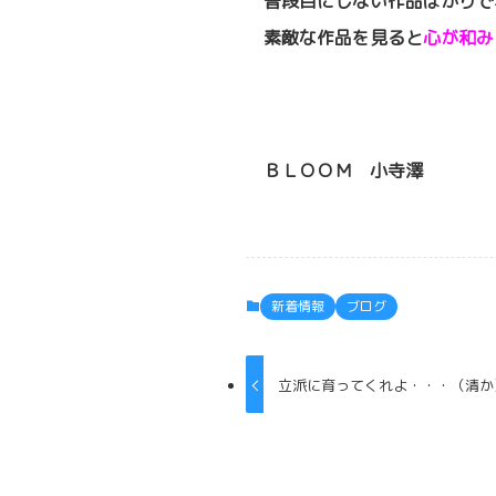
普段目にしない作品ばかりで
素敵な作品を見ると
心が和み
ＢＬＯＯＭ 小寺澤
新着情報
ブログ
立派に育ってくれよ・・・（清か