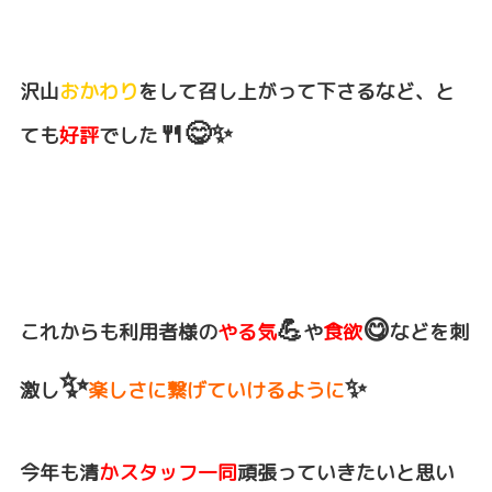
沢山
おかわり
をして召し上がって下さるなど、と
🍴😋✨
ても
好評
でした
💪
😋
これからも利用者様の
やる気
や
食欲
などを刺
✨
✨
激し
楽しさに繋げていけるように
今年も清
かスタッフ一同
頑張っていきたいと思い