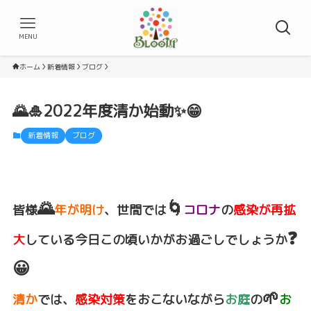
MENU
ホーム
新着情報
ブログ
🌄🎍2022年度清か始動✨😁
新着情報
ブログ
🌄
🌀
皆様
年が明け
、世間では
コロナ
の
感染が再拡
❓
大
している今日この頃いかがお過ごしでしょうか
😀
🌱
清か
では、
感染対策
をおこないながら
お庭
の
お