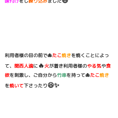
😆
味付け
をし
練り込み
ました
利用者様の目の前で🐙
たこ
焼き
を焼くことによっ
🔥
て、
関西人魂
に
火
が着き利用者様の
やる気
や
食
欲
を刺激し、ご自分から
竹串
を持って🐙
たこ
焼き
😆✨
を
焼いて
下さったり