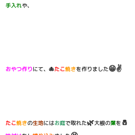
手入れ
や、
😁✌️
おやつ作り
にて、🐙
たこ
焼き
を作りました
🌿
🧂
たこ
焼き
の
生地
には
お庭
で取れた
大根の
葉
を