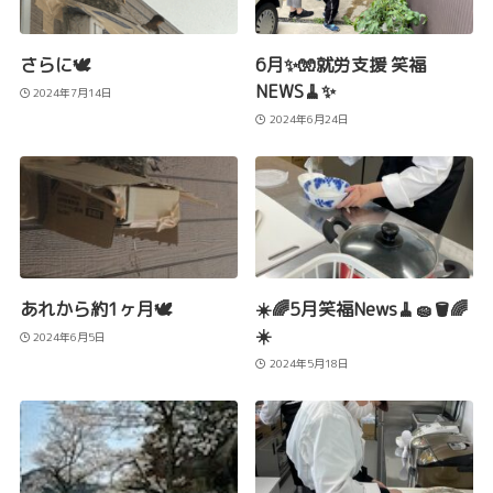
さらに🕊️
6月✨🧤就労支援 笑福
NEWS🧹✨
2024年7月14日
2024年6月24日
あれから約1ヶ月🕊️
☀️🌈5月笑福News🧹🧽🪣🌈
☀️
2024年6月5日
2024年5月18日