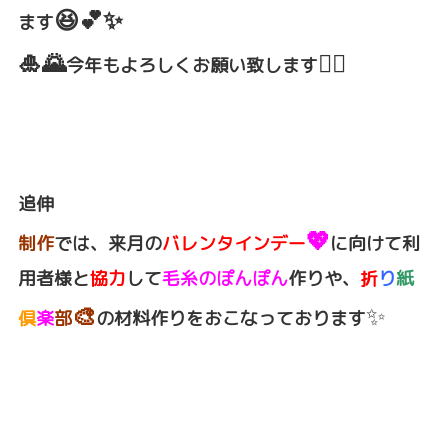
😆💕✨
ます
🎍🌄
🙇‍♀️
今年もよろしくお願い致します
追伸
💖
制作
では、来月の
バレンタインデー
に向けて利
用者様と
協力
して
毛糸のぽんぽん
作りや、
折
り
紙
🎨
✨
倶
楽
部
の材料作りをおこなっております