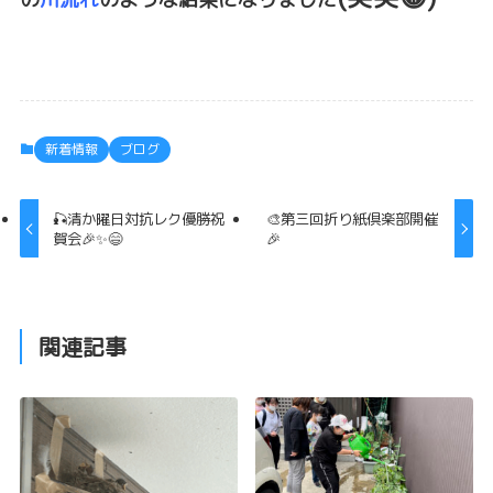
新着情報
ブログ
🎣清か曜日対抗レク優勝祝
🎨第三回折り紙倶楽部開催
賀会🎉✨😄
🎉
関連記事