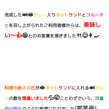
🍛🥪
完成した
カレー
入り
ホット
サンド
と
フルーチ
美味し
、
ェ
を召し上がられたご利用者様からは
い～👍
😁
🍴😋👩‍🍳
とのお言葉を頂きました
🥪
🍛
料理の鉄人Ｏ氏
が
ホット
サンド
に入れる
カレ
💦🤭
ー
の数を
間違いました
ことわざでいう、
河童
(笑笑😁)
の
川流れ
のような結果になりました