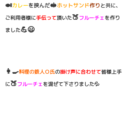
🍛
🥪
カレー
を挟んだ
ホットサンド
作り
と共に、
🍑
ご利用者様に
手伝って
頂いた
フルーチェ
を作り
💪😃
ました
👩‍🍳
料理の鉄人Ｏ氏
の
掛け声に合わせて
皆様上手
🍑
に
フルーチェ
を混ぜて下さりました💦