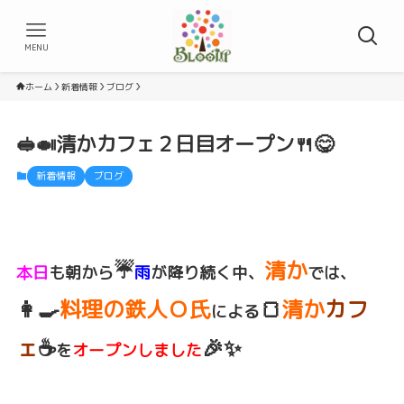
MENU
ホーム
新着情報
ブログ
🥪🍛清かカフェ２日目オープン🍴😋
新着情報
ブログ
☔
清か
本日
も朝から
雨
が降り続く中、
では、
👩‍🍳
料理の鉄人Ｏ氏
🍞
清か
カフ
による
ェ
☕
🎉✨
を
オープンしました