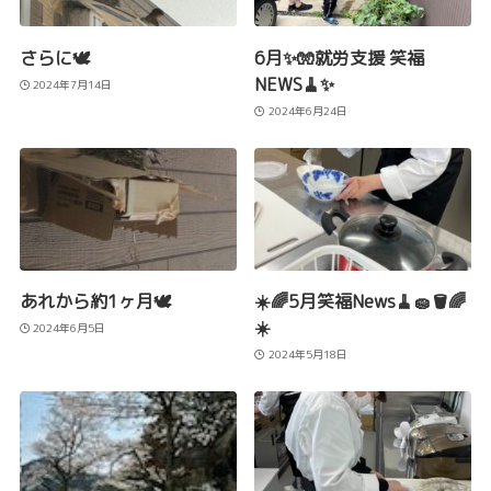
さらに🕊️
6月✨🧤就労支援 笑福
NEWS🧹✨
2024年7月14日
2024年6月24日
あれから約1ヶ月🕊️
☀️🌈5月笑福News🧹🧽🪣🌈
☀️
2024年6月5日
2024年5月18日