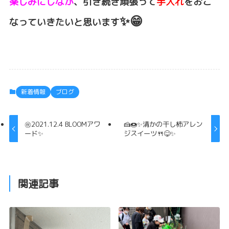
楽しみにしなが
、引き続き頑張って
手入れ
をおこ
✨😁
なっていきたいと思います
新着情報
ブログ
㊗️2021.12.4 BLOOMアワ
🍰🍩✨清かの干し柿アレン
ード✨
ジスイーツ🍴😋✨
関連記事