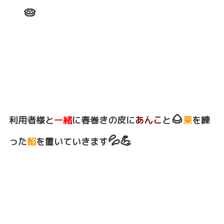
🥧
🌰
利用者様と
一緒
に春巻きの皮に
あんこ
と
栗
を練
💦💪
った
餡
を置いていきます