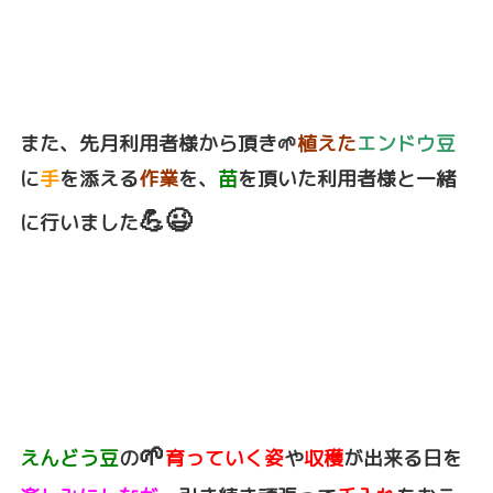
また、先月利用者様から頂き🌱
植えた
エンドウ豆
に
手
を添える
作業
を、
苗
を頂いた利用者様と一緒
💪😉
に行いました
🌱
えんどう豆
の
育っていく姿
や
収穫
が出来る日を