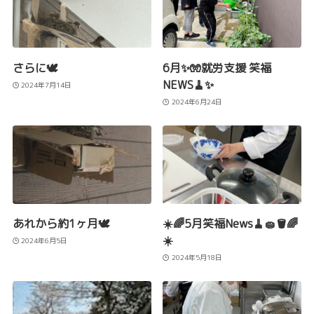
さらに🕊️
6月✨🧤就労支援 笑福
NEWS🧹✨
2024年7月14日
2024年6月24日
あれから約1ヶ月🕊️
☀️🌈5月笑福News🧹🧽🪣🌈
☀️
2024年6月5日
2024年5月18日