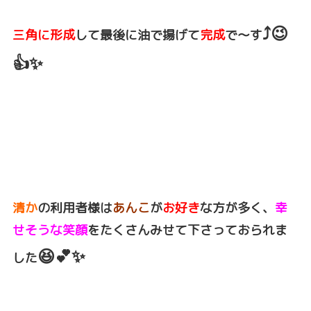
⤴️😉
三角に形成
して最後に油で揚げて
完成
で～す
👍✨
清か
の利用者様は
あんこ
が
お好き
な方が多く、
幸
せそうな笑顔
をたくさんみせて下さっておられま
😆💕✨
した