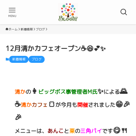
MENU
ホーム
新着情報
ブログ
12月清かカフェオープン☕😆💕✨
新着情報
ブログ
👩
✨
🌄
清か
の
ビッグボス事管理者M氏
による
☕
🍞
😁🎉
清か
カフェ
が今月も
開催
されました
🎉
😋🍴
メニューは、
あんこ
と
栗
の
三角パイ
です