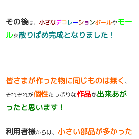
その後
モー
は、
小さな
デ
コ
レ
ー
シ
ョ
ン
ボール
や
ル
散りばめ完成となりました！
を
皆さまが作った物に同じものは無く
、
個性
作品
出来あが
それぞれが
たっぷりな
が
ったと思います！
利用者様
小さい部品が多かった
からは、