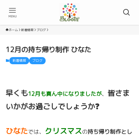
MENU
ホーム
新着情報
ブログ
12月の持ち帰り制作 ひなた
新着情報
ブログ
早くも
皆さま
12月も真ん中になりましたが
、
いかがお過ごしでしょうか❓
ひなた
クリスマス
では、
の
持ち帰り制作とし