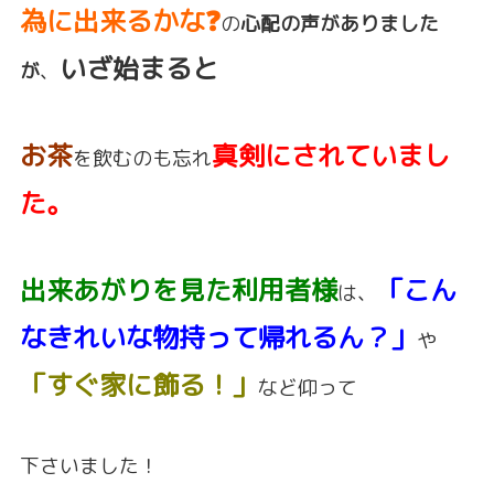
為に出来るかな❓
の
心配の声がありました
いざ始まると
が
、
お茶
真剣にされていまし
を飲むのも忘れ
た。
出来あがりを見た利用者様
「こん
は、
なきれいな物持って帰れるん？」
や
「すぐ家に飾る！」
など仰って
下さいました！