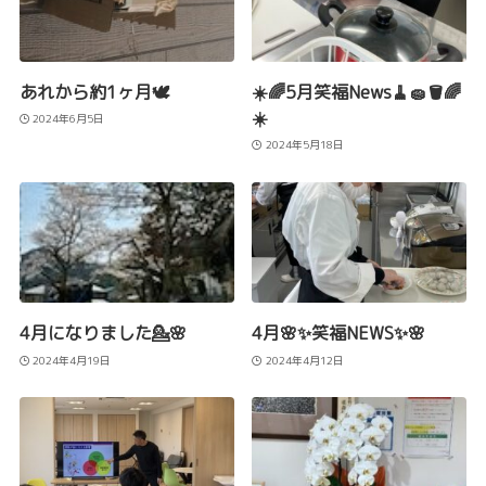
あれから約1ヶ月🕊️
☀️🌈5月笑福News🧹🧽🪣🌈
☀️
2024年6月5日
2024年5月18日
4月になりました💁🌸
4月🌸✨笑福NEWS✨🌸
2024年4月19日
2024年4月12日