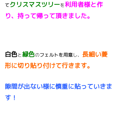
クリスマスツリー
利用者様と作
て
を
り、持って帰って頂きました。
白色
緑色
長細い菱
と
の
フェルトを用意
し、
形に切り貼り付けて行きます。
隙間が出ない様に慎重に貼っていきま
す！