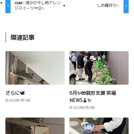
🍰🍩✨清かの干し柿アレン
しめ縄作り✨
ジスイーツ🍴😋✨
関連記事
さらに🕊️
6月✨🧤就労支援 笑福
NEWS🧹✨
2024年7月14日
2024年6月24日