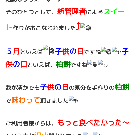
新管理者
スイー
そのひとつとして、
による
⤴️
ト
作りがおこなわれました
５
月
子
供
の
日
子
といえば
ですね
供
の
日
柏餅
といえば、
ですね
子
供
の
日
柏餅
我が清か
でも
の気分を手作りの
味わって
で
頂きました
もっと食べたかった～
ご利用者様からは、