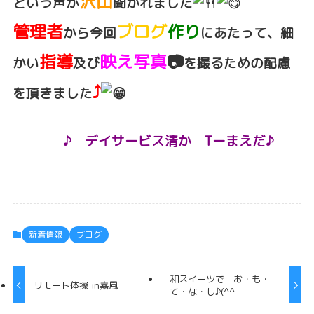
沢山
という声が
聞かれました
管理者
ブログ
作り
から今回
にあたって、
細
指導
映え写真
📷
かい
及び
を撮るための配慮
⤴️
を頂きました
♪ デイサービス清か Tーまえだ♪
新着情報
ブログ
和スイーツで お・も・
リモート体操 in嘉風
て・な・し♪(^^