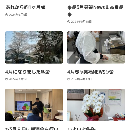
あれから約1ヶ月🕊️
☀️🌈5月笑福News🧹🧽🪣🌈
☀️
2024年6月5日
2024年5月18日
4月になりました💁🌸
4月🌸✨笑福NEWS✨🌸
2024年4月19日
2024年4月12日
✨3月８日に講演会を行い
いよいよ💁💁