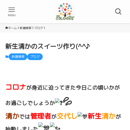
MENU
ホーム
新着情報
ブログ
新生清かのスイーツ作り(^^♪
新着情報
ブログ
コロナ
が身近に迫ってきた今日この頃いかが
💦
お過ごしでしょうか
清か
管理者
交代し
新生
清か
では
が
が
始動しました