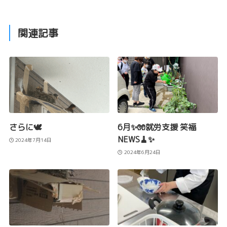
関連記事
さらに🕊️
6月✨🧤就労支援 笑福
NEWS🧹✨
2024年7月14日
2024年6月24日