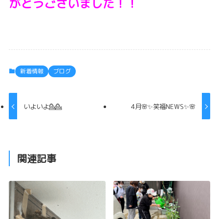
がとうございました！！
新着情報
ブログ
いよいよ💁💁
4月🌸✨笑福NEWS✨🌸
関連記事