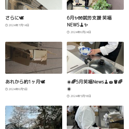
さらに🕊️
6月✨🧤就労支援 笑福
NEWS🧹✨
2024年7月14日
2024年6月24日
あれから約1ヶ月🕊️
☀️🌈5月笑福News🧹🧽🪣🌈
☀️
2024年6月5日
2024年5月18日