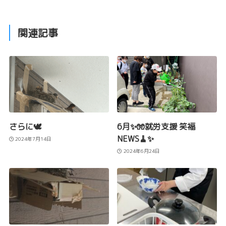
関連記事
さらに🕊️
6月✨🧤就労支援 笑福
NEWS🧹✨
2024年7月14日
2024年6月24日