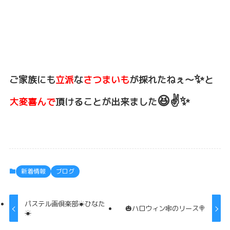
✨
ご家族にも
立派
な
さつまいも
が採れたねぇ～
と
😆✌️✨
大変喜んで
頂けることが出来ました
新着情報
ブログ
パステル画倶楽部☀ひなた
🎃ハロウィン🕸のリース🍭
☀