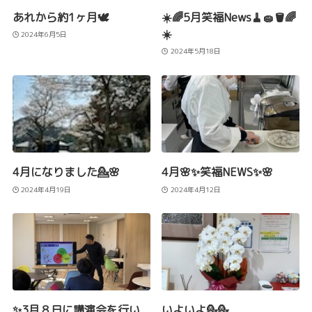
あれから約1ヶ月🕊️
☀️🌈5月笑福News🧹🧽🪣🌈
☀️
2024年6月5日
2024年5月18日
4月になりました💁🌸
4月🌸✨笑福NEWS✨🌸
2024年4月19日
2024年4月12日
✨3月８日に講演会を行い
いよいよ💁💁