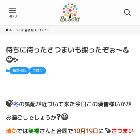
MENU
ホーム
新着情報
ブログ
待ちに待ったさつまいも採ったぞぉ～💪
😆✨
新着情報
ブログ
🍃
冬
の気配が近づいて来た今日この頃皆様いかが
❓😃
お過ごしでしょうか
🍠
清か
では
笑福
さんと合同で
10月19日
に
さつまい