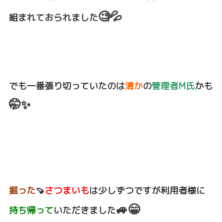
🧐💦
組まれておられました
でも一番張り切っていたのは
清か
の
管理者M氏
かも
🤭✨
掘った
🍠
さつまいも
は少しずつですが利用者様に
🚙😁
持ち帰って
いただきました