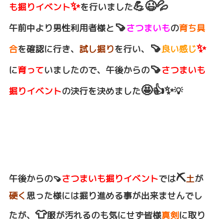
✨
💪😉💦
も掘りイベント
を行いました
🍠
午前中より男性利用者様と
さつまいも
の
育ち具
🍠
✨
合
を確認に行き、
試し掘り
を行い、
良い感じ
🍠
に
育って
いましたので、午後からの
さつまいも
🤩👍✨
掘りイベント
の決行を決めました
💡
⛏️
午後からの🍠
さつまいも掘りイベント
では
土
が
硬く
思った様には掘り進める事が出来ませんでし
👕
たが、
服が汚れるのも気にせず皆様
真剣
に取り