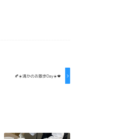
🍂☀️清かのお散歩Day☀️🍁