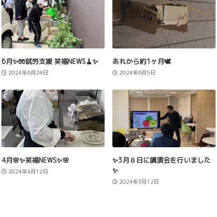
6月✨🧤就労支援 笑福NEWS🧹✨
あれから約1ヶ月🕊️
2024年6月24日
2024年6月5日
4月🌸✨笑福NEWS✨🌸
✨3月８日に講演会を行いました
✨
2024年4月12日
2024年3月12日