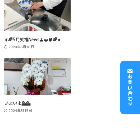
☀️🌈5月笑福News🧹🧽🪣🌈☀️
2024年5月18日
お問い合わせ
いよいよ💁💁
2024年3月5日