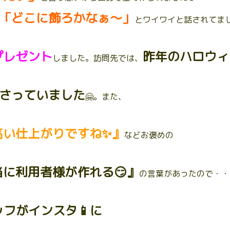
「どこに飾ろかなぁ～」
とワイワイと話されてまし
プレゼント
昨年のハロウィ
しました。訪問先では、
さっていました
🤗。また、
高い仕上がりですね✨』
などお褒めの
当に利用者様が作れる😏』
の言葉があったので・・
ッフがインスタ📱に