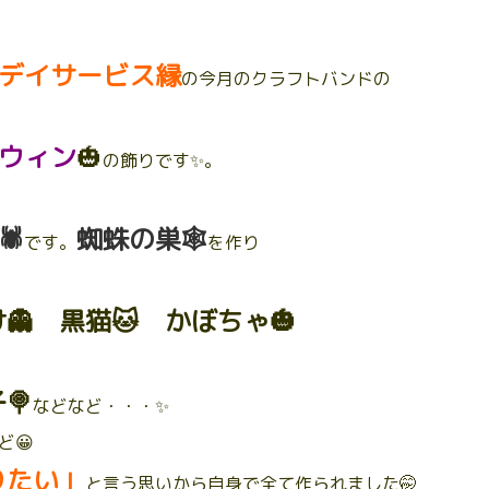
デイサービス縁
の今月のクラフトバンドの
ウィン
🎃
の飾りです✨。
️
蜘蛛の巣🕸️
です。
を作り
👻 黒猫🐱 かぼちゃ🎃
🍭
などなど・・・✨
ど😀
りたい」
と言う思いから自身で全て作られました🤭