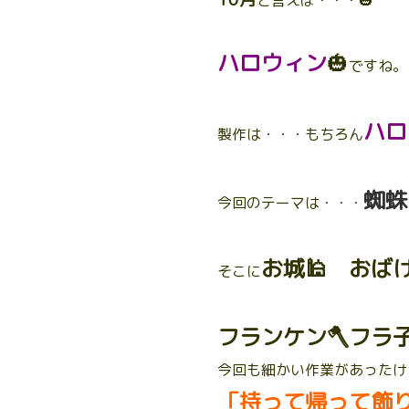
と言えば・・・🎃
ハロウィン
🎃
ですね。
ハロ
製作は・・・もちろん
蜘蛛
今回のテーマは・・・
お城🕌 おばけ
そこに
フランケン🪓フラ子
今回も細かい作業があったけ
「持って帰って飾