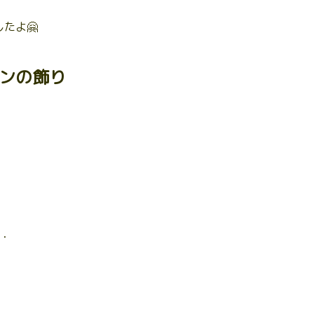
たよ🤗
ンの飾り
・